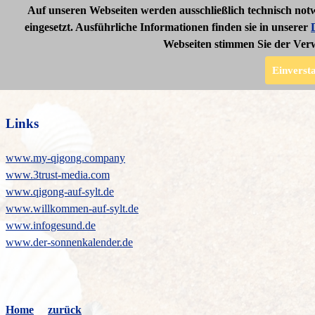
Auf unseren Webseiten werden ausschließlich technisch not
eingesetzt. Ausführliche Informationen finden sie in unserer
Webseiten stimmen Sie der Ver
Links
Informationen
Einverst
Links
www.my-qigong.company
www.3trust-media.com
www.qigong-auf-sylt.de
www.willkommen-auf-sylt.de
www.infogesund.de
www.der-sonnenkalender.de
Home
zurück